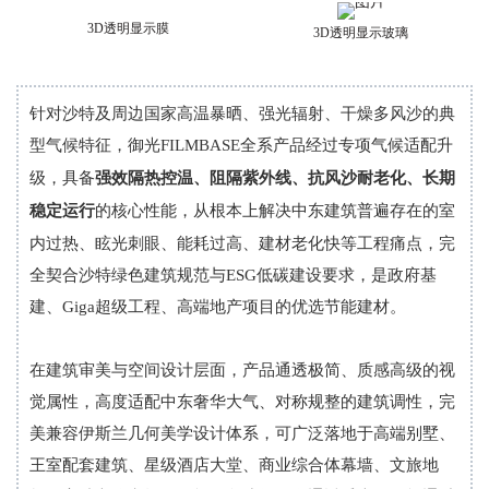
3D透明显示膜
3D透明显示玻璃
针对沙特及周边国家高温暴晒、强光辐射、干燥多风沙的典
型气候特征，御光
FILMBASE
全系产品经过专项气候适配升
级，
具备
强效隔热控温
、
阻隔紫外线
、
抗风沙耐老化
、
长期
稳定运行
的核心性能，从根本上解决中东建筑普遍存在的室
内过热、眩光刺眼、能耗过高、建材老化快等工程痛点
，完
全契合沙特绿色建筑规范与
ESG
低碳建设要求，是政府基
建、Giga超级工程、高端地产项目的优选节能建材。
在建筑审美与空间设计层面，产品通透极简、质感高级的视
觉属性，高度适配中东奢华大气、对称规整的建筑调性，完
美兼容伊斯兰几何美学设计体系，可广泛落地于高端别墅、
王室配套建筑、星级酒店大堂、商业综合体幕墙、文旅地