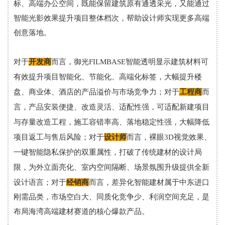
标、高端办公空间，既能保留建筑原有通透采光，又能通过
智能光影效果提升项目整体档次，帮助设计师实现更多高端
创意落地。
对
于
开发商
而言，御光FILMBASE智能透明显示建筑材料可
有效提升项目智能化、节能化、高端化标签，大幅提升楼
盘、商业体、酒店的产品溢价与市场竞争力；对于
工程商
而
言，产品安装便捷、改造灵活、适配性强，可适配新建项目
与存量改造工程，施工容错率高、落地稳定性强，大幅降低
项目返工与售后风险；对于
设计
师
而言，裸眼3D视觉效果、
一键智能隐私保护的双重属性，打破了传统建材的设计局
限，为外立面亮化、室内空间隔断、场景氛围升级提供全新
设计语言；对于
经销商
而言，
差异化智能建材属于中东进口
刚需品类，市场空白大、同质化竞争少、利润空间充足，是
布局海湾高端建材赛道的核心爆款产品。