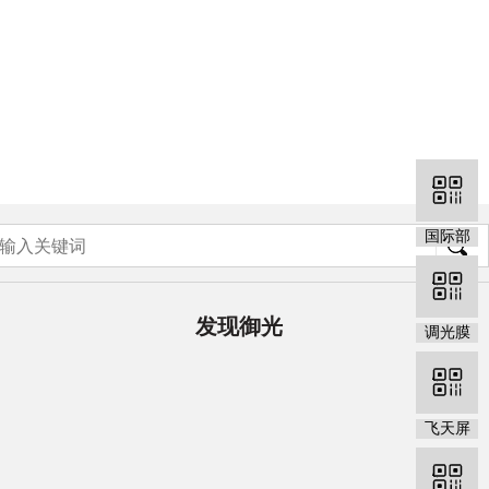
国际部
发现御光
调光膜
飞天屏