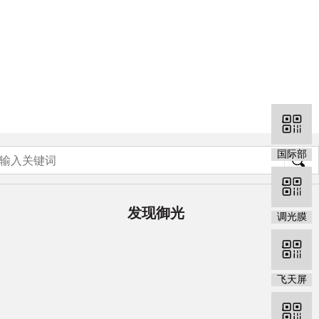
国际部
发现御光
调光膜
飞天屏